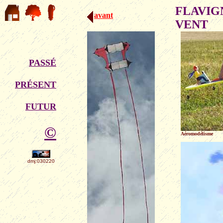
FLAVIG
avant
VENT
PASSÉ
PRÉSENT
FUTUR
©
Aéromodélisme
dmj:030220