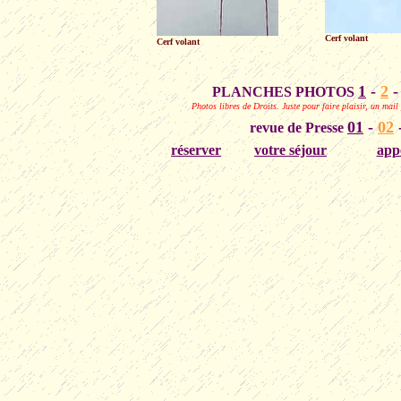
Cerf volant
Cerf volant
1
-
2
PLANCHES PHOTOS
Photos libres de Droits.
Juste pour faire plaisir, un mail
01
-
02
revue de Presse
réserver
votre séjour
appe