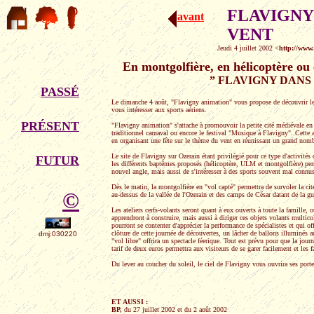
FLAVIGNY
avant
VENT
Jeudi 4 juillet 2002 <
http://www
En montgolfière, en hélicoptère o
” FLAVIGNY DANS 
PASSÉ
Le dimanche 4 août, "Flavigny animation" vous propose de découvrir le v
vous intéresser aux sports aériens.
PRÉSENT
"Flavigny animation" s'attache à promouvoir la petite cité médiévale en 
traditionnel carnaval ou encore le festival "Musique à Flavigny". Cette an
en organisant une fête sur le thème du vent en réunissant un grand nombr
Le site de Flavigny sur Ozerain étant privilégié pour ce type d'activités d
FUTUR
les différents baptêmes proposés (hélicoptère, ULM et montgolfière) per
nouvel angle, mais aussi de s'intéresser à des sports souvent mal connus
Dès le matin, la montgolfière en "vol capté" permettra de survoler la c
©
au-dessus de la vallée de l'Ozerain et des camps de César datant de la gu
Les ateliers cerfs-volants seront quant à eux ouverts à toute la famille, 
apprendront à construire, mais aussi à diriger ces objets volants multicol
pourront se contenter d'apprécier la performance de spécialistes et qui 
clôture de cette journée de découvertes, un lâcher de ballons illuminés a
dmj:030220
"vol libre" offrira un spectacle féerique. Tout est prévu pour que la jou
tarif de deux euros permettra aux visiteurs de se garer facilement et les f
Du lever au coucher du soleil, le ciel de Flavigny vous ouvrira ses port
ET AUSSI :
BP,
du 27 juillet 2002 et du 2 août 2002