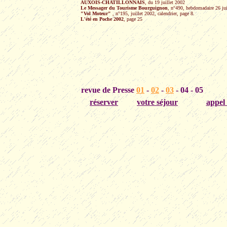
AUXOIS-CHATILLONNAIS
, du 19 juillet 2002
Le Messager du Tourisme Bourguignon
, n°490, hebdomadaire 26 jui
"Vol Moteur"
, n°195, juillet 2002, calendrier, page 8.
L'été en Poche 2002
, page 25
revue de Presse
01
-
02
-
03
- 04 - 05
réserver
votre séjour
appel 