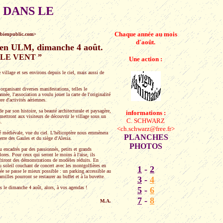
DANS LE
Chaque année au mois
.bienpublic.com>
d'août.
u en ULM, dimanche 4 août.
LE VENT ”
Une action :
illage et ses environs depuis le ciel, mais aussi de
organisant diverses manifestations, telles le
née, l'association a voulu jouer la carte de l'originalité
e d'activités aériennes.
e par son histoire, sa beauté architecturale et paysagère,
informations :
mettront aux visiteurs de découvrir le village sous un
C. SCHWARZ
.
<ch.schwarz@free.fr>
ité médiévale, vue du ciel. L'hélicoptère nous emmènera
PLANCHES
erre des Gaules et du siège d'Alesia.
PHOTOS
ou encadrés par des passionnés, petits et grands
ores. Pour ceux qui seront le moins à l'aise, ils
offriront des démonstrations de modèles réduits. En
u soleil couchant de concert avec les montgolfières en
1
-
2
rnée se passe le mieux possible : un parking accessible au
amilles pourront se restaurer au buffet et à la buvette.
3
-
4
es le dimanche 4 août, alors, à vos agendas !
5
-
6
7
-
8
M.A.