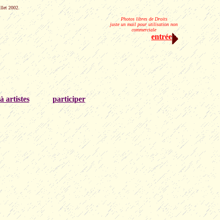
llet 2002.
Photos libres de Droits
juste un mail pour utilisation non
commerciale
entrée
à artistes
participer