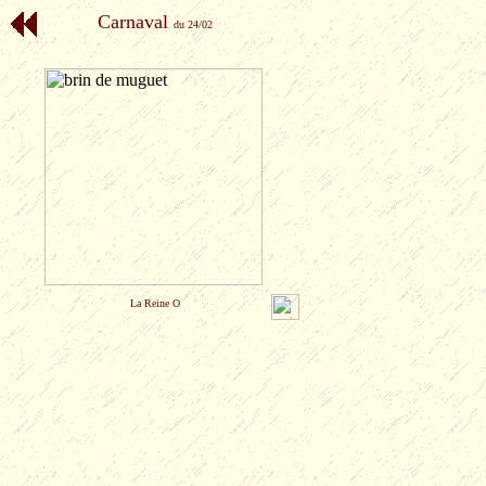
Carnaval
du 24/02
La Reine O